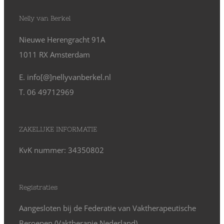
Nelly van Berkel
Nieuwe Herengracht 91A
1011 RX Amsterdam
E. info[@]nellyvanberkel.nl
T. 06 49712969
ZAKELIJKE INFORMATIE
KvK nummer: 34350802
Registraties
Aangesloten bij de Federatie van Vaktherapeutische
Beroepen (Vaktherapie Nederland)