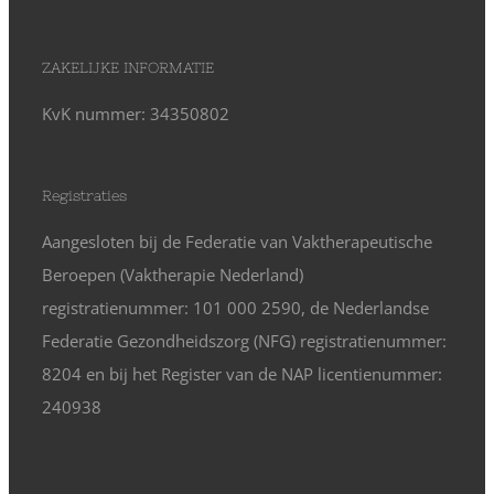
ZAKELIJKE INFORMATIE
KvK nummer: 34350802
Registraties
Aangesloten bij de Federatie van Vaktherapeutische
Beroepen (Vaktherapie Nederland)
registratienummer: 101 000 2590, de Nederlandse
Federatie Gezondheidszorg (NFG) registratienummer:
8204 en bij het Register van de NAP licentienummer:
240938