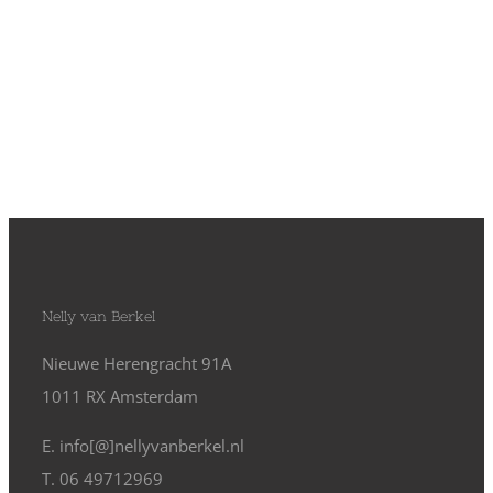
Nelly van Berkel
Nieuwe Herengracht 91A
1011 RX Amsterdam
E. info[@]nellyvanberkel.nl
T. 06 49712969