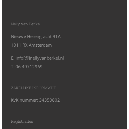
Nelly van Berkel
Nieuwe Herengracht 91A
1011 RX Amsterdam
E. info[@]nellyvanberkel.nl
T. 06 49712969
ZAKELIJKE INFORMATIE
KvK nummer: 34350802
Registraties